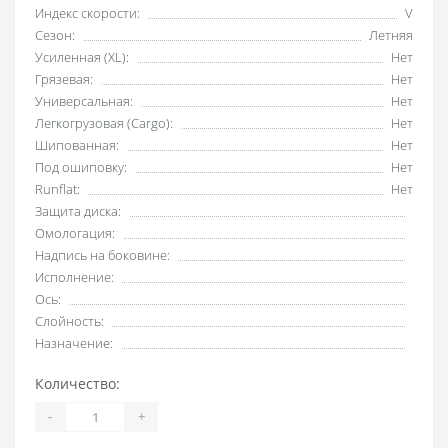
Индекс скорости:
V
Сезон:
Летняя
Усиленная (XL):
Нет
Грязевая:
Нет
Универсальная:
Нет
Легкогрузовая (Cargo):
Нет
Шипованная:
Нет
Под ошиповку:
Нет
Runflat:
Нет
Защита диска:
Омологация:
Надпись на боковине:
Исполнение:
Ось:
Слойность:
Назначение:
Количество:
-
+