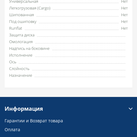
Универсальная
Нет
Легкогрузовая (Cargo)
Нет
Шипованная
Нет
Под ошиповку
Нет
Runflat
Нет
Защита диска
Омологация
Надпись на боковине
Исполнение
Ось
Слойность
Назначение
Информация
Гарантии и Возврат товара
Оплата