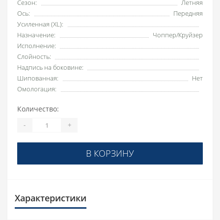
Сезон:
Летняя
Ось:
Передняя
Усиленная (XL):
Назначение:
Чоппер/Круйзер
Исполнение:
Слойность:
Надпись на боковине:
Шипованная:
Нет
Омологация:
Количество:
-
+
В КОРЗИНУ
Характеристики