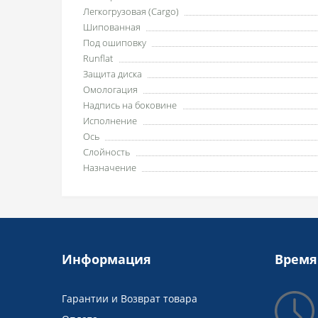
Легкогрузовая (Cargo)
Шипованная
Под ошиповку
Runflat
Защита диска
Омологация
Надпись на боковине
Исполнение
Ось
Слойность
Назначение
Информация
Время
Гарантии и Возврат товара