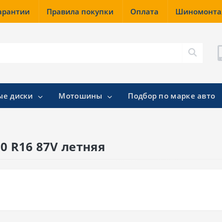
гарантии
Правила покупки
Оплата
Шиномонт
ые диски
Мотошины
Подбор по марке авто
0 R16 87V летняя