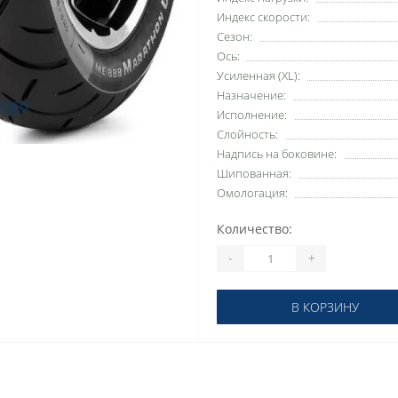
Индекс скорости:
Сезон:
Ось:
Усиленная (XL):
Назначение:
Исполнение:
Слойность:
Надпись на боковине:
Шипованная:
Омологация:
Количество:
-
+
В КОРЗИНУ