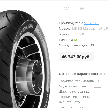
Производитель:
METZELER
Модель:
ME 888 Marathon Ultra 
Артикул:
t591580
Наличие:
13
Срок доставки, дней:
17
46 342.00руб.
Основные характеристики
Производитель мотошины:
Модель мотошины:
Ширина мотошины:
Профиль мотошины:
Диаметр мотошины:
Индекс нагрузки: