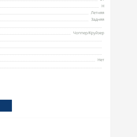
H
Летняя
Задняя
Чоппер/Круйзер
Нет