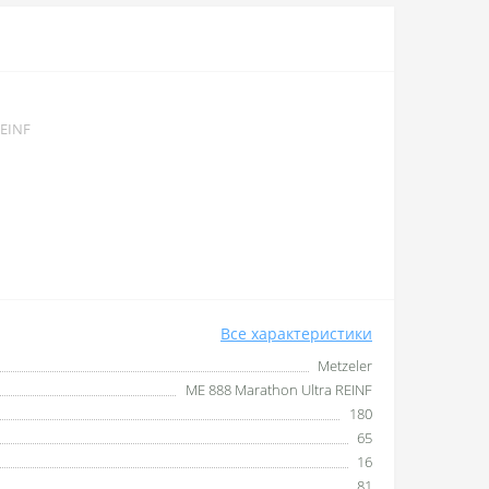
REINF
Все характеристики
Metzeler
ME 888 Marathon Ultra REINF
180
65
16
81