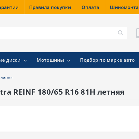
гарантии
Правила покупки
Оплата
Шиномонт
ые диски
Мотошины
Подбор по марке авто
H летняя
tra REINF 180/65 R16 81H летняя