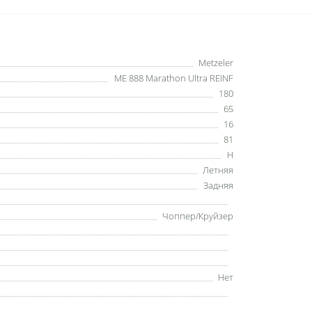
Metzeler
ME 888 Marathon Ultra REINF
180
65
16
81
H
Летняя
Задняя
Чоппер/Круйзер
Нет