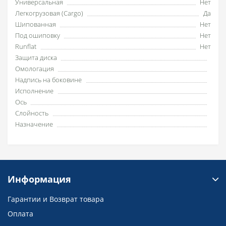
Универсальная
Нет
Легкогрузовая (Cargo)
Да
Шипованная
Нет
Под ошиповку
Нет
Runflat
Нет
Защита диска
Омологация
Надпись на боковине
Исполнение
Ось
Слойность
Назначение
Информация
Гарантии и Возврат товара
Оплата