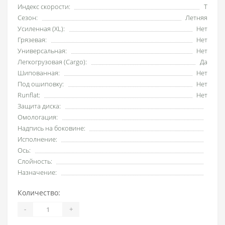
Индекс скорости:
T
Сезон:
Летняя
Усиленная (XL):
Нет
Грязевая:
Нет
Универсальная:
Нет
Легкогрузовая (Cargo):
Да
Шипованная:
Нет
Под ошиповку:
Нет
Runflat:
Нет
Защита диска:
Омологация:
Надпись на боковине:
Исполнение:
Ось:
Слойность:
Назначение:
Количество:
-
+