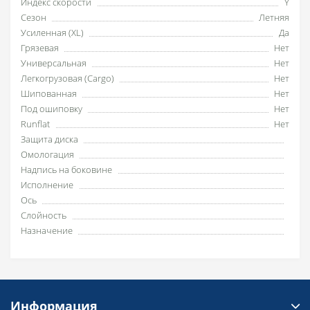
Индекс скорости
Y
Сезон
Летняя
Усиленная (XL)
Да
Грязевая
Нет
Универсальная
Нет
Легкогрузовая (Cargo)
Нет
Шипованная
Нет
Под ошиповку
Нет
Runflat
Нет
Защита диска
Омологация
Надпись на боковине
Исполнение
Ось
Слойность
Назначение
Информация