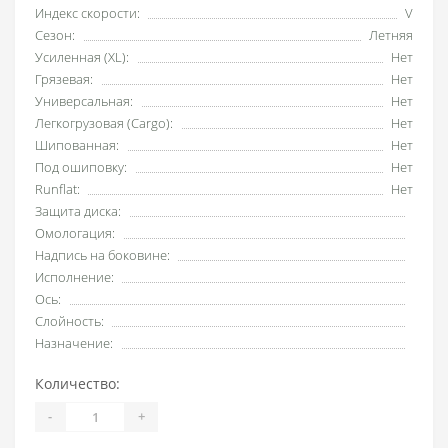
Индекс скорости:
V
Сезон:
Летняя
Усиленная (XL):
Нет
Грязевая:
Нет
Универсальная:
Нет
Легкогрузовая (Cargo):
Нет
Шипованная:
Нет
Под ошиповку:
Нет
Runflat:
Нет
Защита диска:
Омологация:
Надпись на боковине:
Исполнение:
Ось:
Слойность:
Назначение:
Количество:
-
+