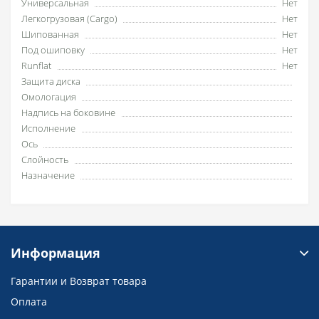
Универсальная
Нет
Легкогрузовая (Cargo)
Нет
Шипованная
Нет
Под ошиповку
Нет
Runflat
Нет
Защита диска
Омологация
Надпись на боковине
Исполнение
Ось
Слойность
Назначение
Информация
Гарантии и Возврат товара
Оплата