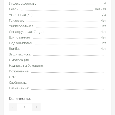
Индекс скорости:
V
Сезон:
Летняя
Усиленная (XL):
Да
Грязевая:
Нет
Универсальная:
Нет
Легкогрузовая (Cargo):
Нет
Шипованная:
Нет
Под ошиповку:
Нет
Runflat:
Нет
Защита диска:
Омологация:
Надпись на боковине:
Исполнение:
Ось:
Слойность:
Назначение:
Количество:
-
+