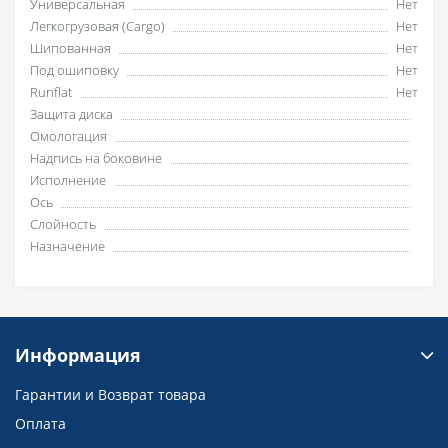
Универсальная
Нет
Легкогрузовая (Cargo)
Нет
Шипованная
Нет
Под ошиповку
Нет
Runflat
Нет
Защита диска
Омологация
Надпись на боковине
Исполнение
Ось
Слойность
Назначение
Информация
Гарантии и Возврат товара
Оплата