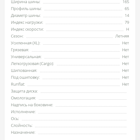
Ширина шины:
165
Профиль шины:
65
Диаметр шины:
14
Индекс нагрузки:
79
Индекс скорости:
H
Сезон:
Летняя
Усиленная (XL):
Нет
Грязевая:
Нет
Универсальная:
Нет
Легкогрузовая (Cargo):
Нет
Шипованная:
Нет
Под ошиповку:
Нет
Runflat:
Нет
Защита диска:
Омологация:
Надпись на боковине:
Исполнение:
Ось:
Слойность:
Назначение: