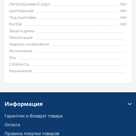
Легкогрузовая (Cargo)
Нет
Шипованная
Нет
Под ошиповку
Нет
Runflat
Нет
Защита диска
Омологация
Надпись на боковине
Исполнение
Ось
Слойность
Назначение
Информация
Гарантии и Возврат товара
Оплата
Правила покупки товаров