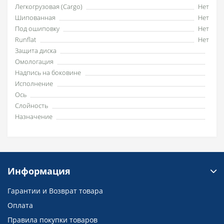
Легкогрузовая (Cargo)
Нет
Шипованная
Нет
Под ошиповку
Нет
Runflat
Нет
Защита диска
Омологация
Надпись на боковине
Исполнение
Ось
Слойность
Назначение
Информация
Гарантии и Возврат товара
Оплата
Правила покупки товаров