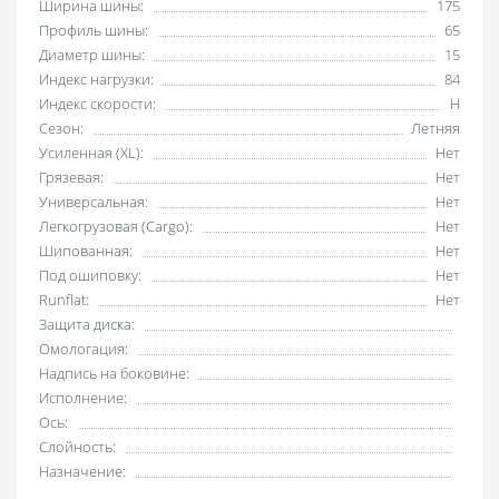
Ширина шины:
175
Профиль шины:
65
Диаметр шины:
15
Индекс нагрузки:
84
Индекс скорости:
H
Сезон:
Летняя
Усиленная (XL):
Нет
Грязевая:
Нет
Универсальная:
Нет
Легкогрузовая (Cargo):
Нет
Шипованная:
Нет
Под ошиповку:
Нет
Runflat:
Нет
Защита диска:
Омологация:
Надпись на боковине:
Исполнение:
Ось:
Слойность:
Назначение: