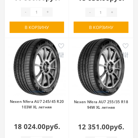
-
+
-
+
В КОРЗИНУ
В КОРЗИНУ
Nexen Nfera AU7 245/45 R20
Nexen Nfera AU7 255/35 R18
103W XL летняя
94W XL летняя
18 024.00руб.
12 351.00руб.