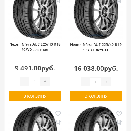
Nexen Nfera AU7 225/40 R18
Nexen Nfera AU7 225/40 R19
92W XL летняя
93Y XL летняя
9 491.00руб.
16 038.00руб.
-
+
-
+
В КОРЗИНУ
В КОРЗИНУ