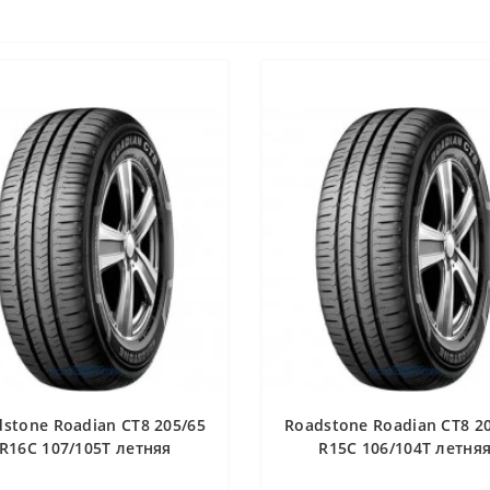
stone Roadian CT8 205/65
Roadstone Roadian CT8 2
R16C 107/105T летняя
R15C 106/104T летня