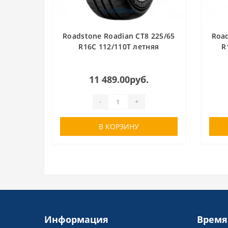
Roadstone Roadian CT8 225/65
Road
R16C 112/110T летняя
R
11 489.00руб.
-
+
В КОРЗИНУ
Информация
Время