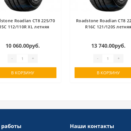
stone Roadian CT8 225/70
Roadstone Roadian CT8 2
15C 112/110R XL летняя
R16C 121/120S летня
10 060.00руб.
13 740.00руб.
-
+
-
+
В КОРЗИНУ
В КОРЗИНУ
 работы
Наши контакты