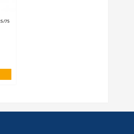
25/75
я