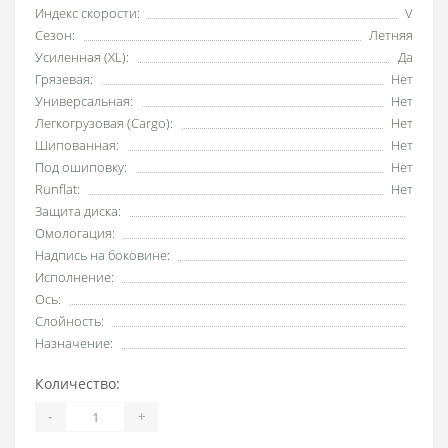
Индекс скорости:
V
Сезон:
Летняя
Усиленная (XL):
Да
Грязевая:
Нет
Универсальная:
Нет
Легкогрузовая (Cargo):
Нет
Шипованная:
Нет
Под ошиповку:
Нет
Runflat:
Нет
Защита диска:
Омологация:
Надпись на боковине:
Исполнение:
Ось:
Слойность:
Назначение:
Количество:
-
+