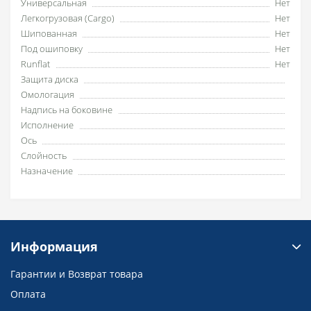
Универсальная
Нет
Легкогрузовая (Cargo)
Нет
Шипованная
Нет
Под ошиповку
Нет
Runflat
Нет
Защита диска
Омологация
Надпись на боковине
Исполнение
Ось
Слойность
Назначение
Информация
Гарантии и Возврат товара
Оплата