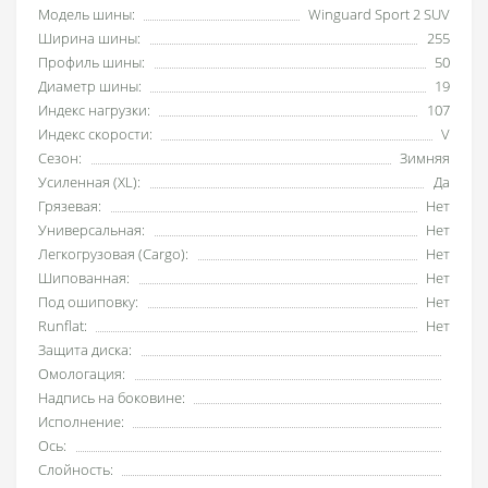
Модель шины:
Winguard Sport 2 SUV
Ширина шины:
255
Профиль шины:
50
Диаметр шины:
19
Индекс нагрузки:
107
Индекс скорости:
V
Сезон:
Зимняя
Усиленная (XL):
Да
Грязевая:
Нет
Универсальная:
Нет
Легкогрузовая (Cargo):
Нет
Шипованная:
Нет
Под ошиповку:
Нет
Runflat:
Нет
Защита диска:
Омологация:
Надпись на боковине:
Исполнение:
Ось:
Слойность: