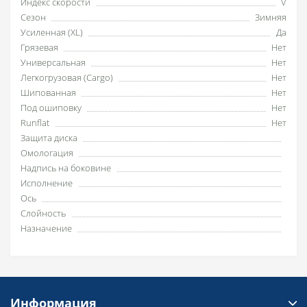
Индекс скорости
V
Сезон
Зимняя
Усиленная (XL)
Да
Грязевая
Нет
Универсальная
Нет
Легкогрузовая (Cargo)
Нет
Шипованная
Нет
Под ошиповку
Нет
Runflat
Нет
Защита диска
Омологация
Надпись на боковине
Исполнение
Ось
Слойность
Назначение
Информация