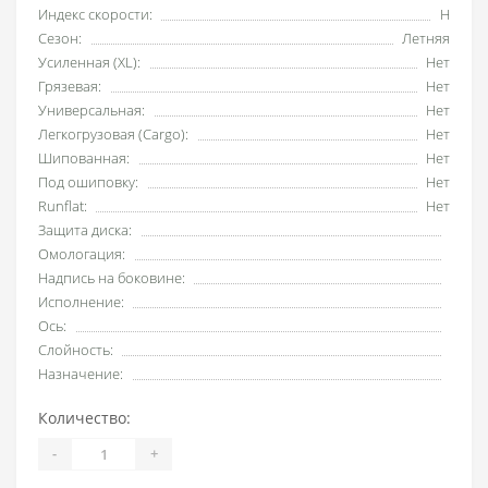
Индекс скорости:
H
Сезон:
Летняя
Усиленная (XL):
Нет
Грязевая:
Нет
Универсальная:
Нет
Легкогрузовая (Cargo):
Нет
Шипованная:
Нет
Под ошиповку:
Нет
Runflat:
Нет
Защита диска:
Омологация:
Надпись на боковине:
Исполнение:
Ось:
Слойность:
Назначение:
Количество:
-
+