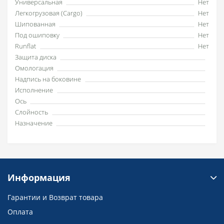
Универсальная
Нет
Легкогрузовая (Cargo)
Нет
Шипованная
Нет
Под ошиповку
Нет
Runflat
Нет
Защита диска
Омологация
Надпись на боковине
Исполнение
Ось
Слойность
Назначение
Информация
Гарантии и Возврат товара
Оплата