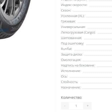
Индекс скорости:
Сезон:
Усиленная (XL):
Грязевая:
Универсальная:
Легкогрузовая (Cargo):
Шипованная:
Под ошиповку:
Runflat:
Защита диска:
Омологация:
Надпись на боковине:
Исполнение:
Ось:
Слойность:
Назначение:
Количество:
-
+