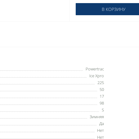
В КОРЗИНУ
Powertrac
Ice Xpro
225
50
17
98
S
Зимняя
Да
Нет
Нет