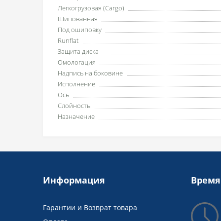
Легкогрузовая (Cargo)
Шипованная
Под ошиповку
Runflat
Защита диска
Омологация
Надпись на боковине
Исполнение
Ось
Слойность
Назначение
Информация
Время
Гарантии и Возврат товара