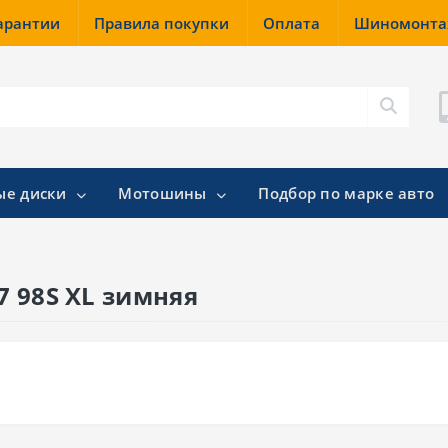
гарантии
Правила покупки
Оплата
Шиномонт
ые диски
Мотошины
Подбор по марке авто
17 98S XL зимняя