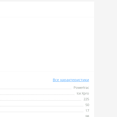
Все характеристики
Powertrac
Ice Xpro
225
50
17
98