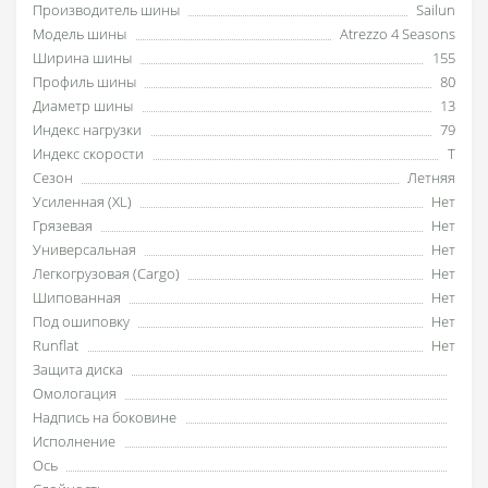
Производитель шины
Sailun
Модель шины
Atrezzo 4 Seasons
Ширина шины
155
Профиль шины
80
Диаметр шины
13
Индекс нагрузки
79
Индекс скорости
T
Сезон
Летняя
Усиленная (XL)
Нет
Грязевая
Нет
Универсальная
Нет
Легкогрузовая (Cargo)
Нет
Шипованная
Нет
Под ошиповку
Нет
Runflat
Нет
Защита диска
Омологация
Надпись на боковине
Исполнение
Ось