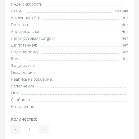
Индекс скорости:
T
Сезон:
Летняя
Усиленная (XL):
Нет
Грязевая:
Нет
Универсальная:
Нет
Легкогрузовая (Cargo):
Нет
Шипованная:
Нет
Под ошиповку:
Нет
Runflat:
Нет
Защита диска:
Омологация:
Надпись на боковине:
Исполнение:
Ось:
Слойность:
Назначение:
Количество:
-
+