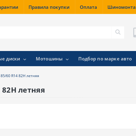
гарантии
Правила покупки
Оплата
Шиномонт
ые диски
Мотошины
Подбор по марке авто
 185/60 R14 82H летняя
4 82H летняя