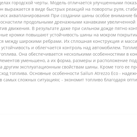
делах городской черты. Модель отличается улучшенными показ
н выражается в виде быстрых реакций на повороты руля, стаб
иск аквапланирования При создании шины особое внимание б
ы оснастили продольными дренажными канавками увеличенной
ив движения. В результате даже при сильном дожде пятно конт
ные кромки повышают устойчивость шины на мокром покрытии
ся между широкими ребрами. Их сплошная конструкция и масс
 устойчивость и облегчается контроль над автомобилем. Топл
плива. Она обеспечивается несколькими особенностями в конс
элементов уменьшено, а их форма, размеры и расположение по
 другим эксплуатационным свойствам шины. Кроме того ее пр
ход топлива. Основные особенности Sailun Atrezzo Eco - наде
 в самых сложных ситуациях; - экономит топливо благодаря оп