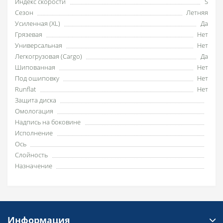
Индекс скорости
S
Сезон
Летняя
Усиленная (XL)
Да
Грязевая
Нет
Универсальная
Нет
Легкогрузовая (Cargo)
Да
Шипованная
Нет
Под ошиповку
Нет
Runflat
Нет
Защита диска
Омологация
Надпись на боковине
Исполнение
Ось
Слойность
Назначение
Информация