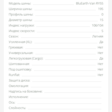
Модель шины:
BluEarth-Van RY55
Ширина шины:
195
Профиль шины:
0
Диаметр шины:
15
Индекс нагрузки:
106/104
Индекс скорости:
S
Сезон:
Летняя
Усиленная (XL):
Да
Грязевая:
Нет
Универсальная:
Нет
Легкогрузовая (Cargo):
Да
Шипованная:
Нет
Под ошиповку:
Нет
Runflat:
Нет
Защита диска:
Омологация:
Надпись на боковине:
Исполнение:
Ось:
Слойность: