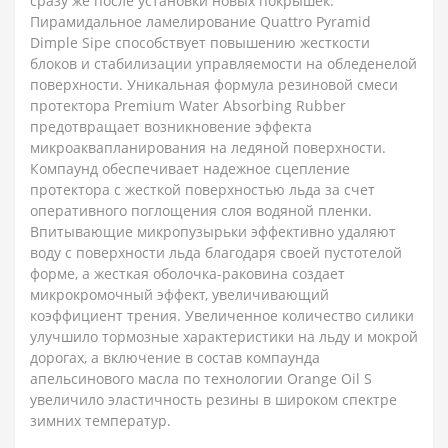
сразу же после установки новых покрышек.
Пирамидальное ламелирование Quattro Pyramid
Dimple Sipe способствует повышению жесткости
блоков и стабилизации управляемости на обледенелой
поверхности. Уникальная формула резиновой смеси
протектора Premium Water Absorbing Rubber
предотвращает возникновение эффекта
микроаквапланирования на ледяной поверхности.
Компаунд обеспечивает надежное сцепление
протектора с жесткой поверхностью льда за счет
оперативного поглощения слоя водяной пленки.
Впитывающие микропузырьки эффективно удаляют
воду с поверхности льда благодаря своей пустотелой
форме, а жесткая оболочка-раковина создает
микрокромочный эффект, увеличивающий
коэффициент трения. Увеличенное количество силики
улучшило тормозные характеристики на льду и мокрой
дорогах, а включение в состав компаунда
апельсинового масла по технологии Orange Oil S
увеличило эластичность резины в широком спектре
зимних температур.