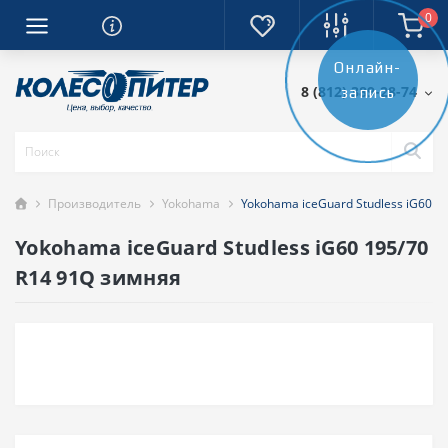
0
Онлайн-
8 (812) 389-28-74
запись
Производитель
Yokohama
Yokohama iceGuard Studless iG60 1
Yokohama iceGuard Studless iG60 195/70
R14 91Q зимняя