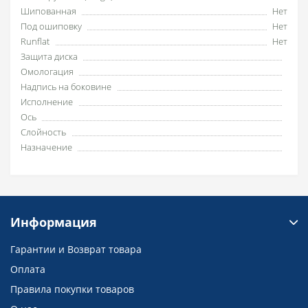
Шипованная
Нет
Под ошиповку
Нет
Runflat
Нет
Защита диска
Омологация
Надпись на боковине
Исполнение
Ось
Слойность
Назначение
Информация
Гарантии и Возврат товара
Оплата
Правила покупки товаров