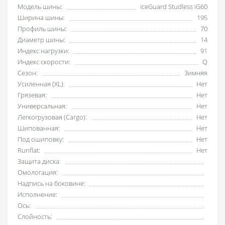
Модель шины:
iceGuard Studless iG60
Ширина шины:
195
Профиль шины:
70
Диаметр шины:
14
Индекс нагрузки:
91
Индекс скорости:
Q
Сезон:
Зимняя
Усиленная (XL):
Нет
Грязевая:
Нет
Универсальная:
Нет
Легкогрузовая (Cargo):
Нет
Шипованная:
Нет
Под ошиповку:
Нет
Runflat:
Нет
Защита диска:
Омологация:
Надпись на боковине:
Исполнение:
Ось:
Слойность: