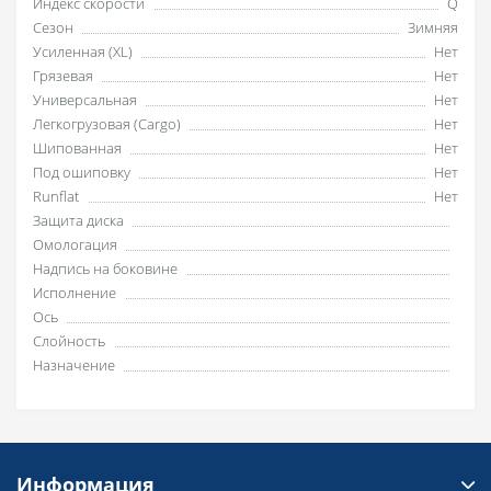
Индекс скорости
Q
Сезон
Зимняя
Усиленная (XL)
Нет
Грязевая
Нет
Универсальная
Нет
Легкогрузовая (Cargo)
Нет
Шипованная
Нет
Под ошиповку
Нет
Runflat
Нет
Защита диска
Омологация
Надпись на боковине
Исполнение
Ось
Слойность
Назначение
Информация