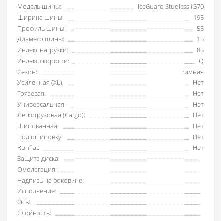
Модель шины:
iceGuard Studless iG70
Ширина шины:
195
Профиль шины:
55
Диаметр шины:
15
Индекс нагрузки:
85
Индекс скорости:
Q
Сезон:
Зимняя
Усиленная (XL):
Нет
Грязевая:
Нет
Универсальная:
Нет
Легкогрузовая (Cargo):
Нет
Шипованная:
Нет
Под ошиповку:
Нет
Runflat:
Нет
Защита диска:
Омологация:
Надпись на боковине:
Исполнение:
Ось:
Слойность: