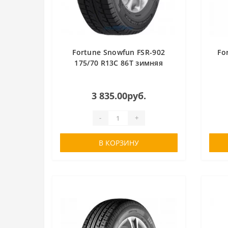
Fortune Snowfun FSR-902
Fo
175/70 R13C 86T зимняя
3 835.00руб.
-
+
В КОРЗИНУ