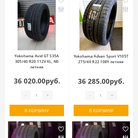
Yokohama Avid GT S35A
Yokohama Advan Sport V105T
305/40 R20 112V XL, N0
275/40 R22 108Y летняя
летняя
36 020.00руб.
36 285.00руб.
-
+
-
+
В КОРЗИНУ
В КОРЗИНУ