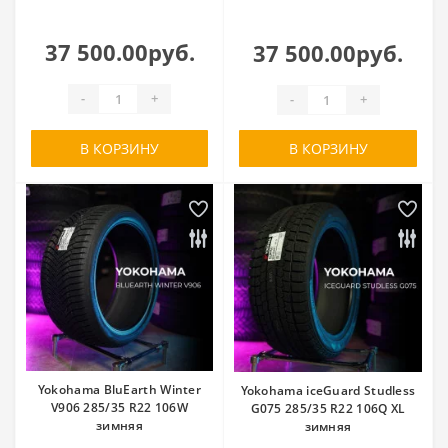
37 500.00руб.
37 500.00руб.
-
+
-
+
В КОРЗИНУ
В КОРЗИНУ
Yokohama BluEarth Winter
Yokohama iceGuard Studless
V906 285/35 R22 106W
G075 285/35 R22 106Q XL
зимняя
зимняя