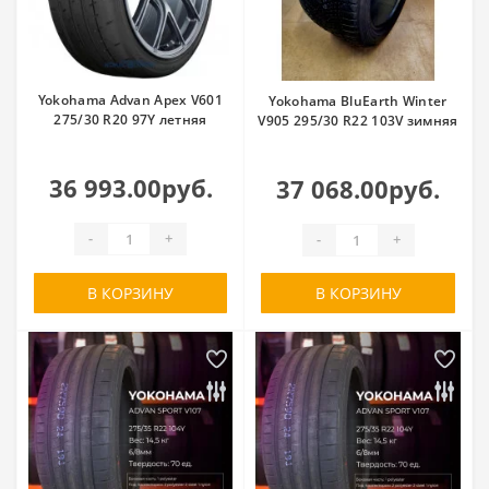
Yokohama Advan Apex V601
Yokohama BluEarth Winter
275/30 R20 97Y летняя
V905 295/30 R22 103V зимняя
36 993.00руб.
37 068.00руб.
-
+
-
+
В КОРЗИНУ
В КОРЗИНУ