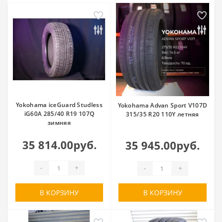
Yokohama iceGuard Studless
Yokohama Advan Sport V107D
iG60A 285/40 R19 107Q
315/35 R20 110Y летняя
зимняя
35 814.00руб.
35 945.00руб.
-
+
-
+
В КОРЗИНУ
В КОРЗИНУ