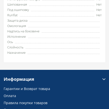
Шипованная
Нет
Под ошиповку
Нет
Runflat
Нет
Защита диска
Омологация
Надпись на боковине
Исполнение
Ось
Слойность
Назначение
Информация
Гарантии и Возврат товара
Оплата
Правила покупки товаров