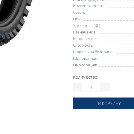
Индекс скорости:
Сезон:
Ось:
Усиленная (XL):
Назначение:
Исполнение:
Слойность:
Надпись на боковине:
Шипованная:
Омологация:
Количество:
-
+
В КОРЗИНУ