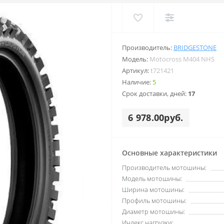
Производитель:
BRIDGESTONE
Модель:
Motocross M404 NHS
Артикул:
t721421
Наличие:
5
Срок доставки, дней:
17
6 978.00руб.
Основные характеристики
Производитель мотошины:
Модель мотошины:
Ширина мотошины:
Профиль мотошины:
Диаметр мотошины:
Индекс нагрузки: