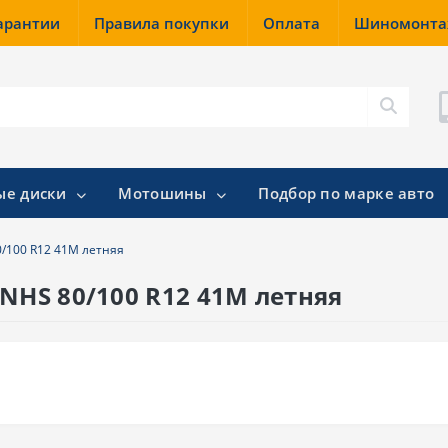
гарантии
Правила покупки
Оплата
Шиномонт
ые диски
Мотошины
Подбор по марке авто
0/100 R12 41M летняя
 NHS 80/100 R12 41M летняя