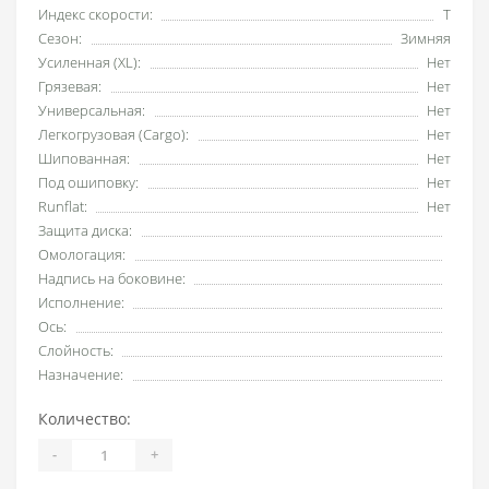
Индекс скорости:
T
Сезон:
Зимняя
Усиленная (XL):
Нет
Грязевая:
Нет
Универсальная:
Нет
Легкогрузовая (Cargo):
Нет
Шипованная:
Нет
Под ошиповку:
Нет
Runflat:
Нет
Защита диска:
Омологация:
Надпись на боковине:
Исполнение:
Ось:
Слойность:
Назначение:
Количество:
-
+