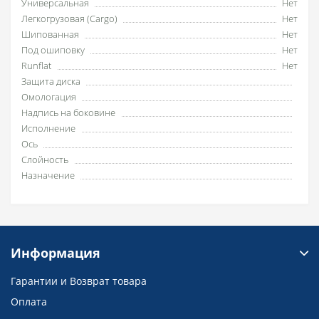
Универсальная
Нет
Легкогрузовая (Cargo)
Нет
Шипованная
Нет
Под ошиповку
Нет
Runflat
Нет
Защита диска
Омологация
Надпись на боковине
Исполнение
Ось
Слойность
Назначение
Информация
Гарантии и Возврат товара
Оплата