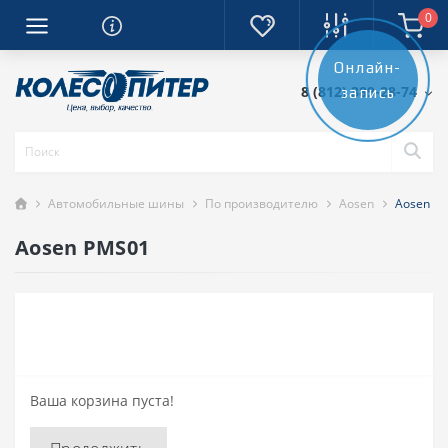
0
Онлайн-
8 (812) 389-28-74
запись
Автомобильные шины
По производителю
Aosen
Aosen P
Aosen PMS01
Ваша корзина пуста!