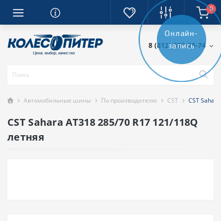
0
Онлайн-
8 (812) 389-28-74
запись
Автомобильные шины
По производителю
CST
CST Sahara
CST Sahara AT318 285/70 R17 121/118Q
летняя