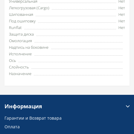
Универсальная
Нет
Легкогрузовая (Cargo)
Нет
Шипованная
Нет
Под ошиповку
Нет
Runflat
Нет
Защита диска
Омологация
Надпись на боковине
Исполнение
Ось
Слойность
Назначение
Информация
Гарантии и Возврат товара
Оплата