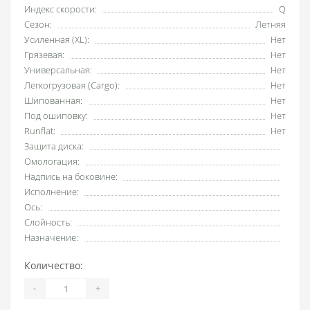
Индекс скорости:
Q
Сезон:
Летняя
Усиленная (XL):
Нет
Грязевая:
Нет
Универсальная:
Нет
Легкогрузовая (Cargo):
Нет
Шипованная:
Нет
Под ошиповку:
Нет
Runflat:
Нет
Защита диска:
Омологация:
Надпись на боковине:
Исполнение:
Ось:
Слойность:
Назначение:
Количество:
-
+