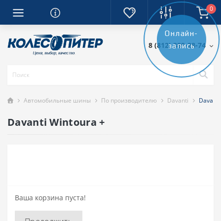
0
Онлайн-
8 (812) 389-28-74
запись
Автомобильные шины
По производителю
Davanti
Davanti
Davanti Wintoura +
Ваша корзина пуста!