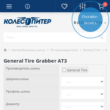
0
Онлайн-
8 (812) 389-28-74
запись
Автомобильные шины
По производителю
General Tire
Gen
General Tire Grabber AT3
Производитель шины
General Tire
Ширина шины
Профиль шины
Диаметр