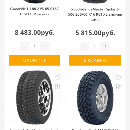
Goodride H188 235/65 R16C
Goodride IceMaster Spike Z-
115/113R летняя
506 205/60 R16 96T XL зимняя
шип.
8 483.00руб.
5 815.00руб.
-
+
-
+
В КОРЗИНУ
В КОРЗИНУ