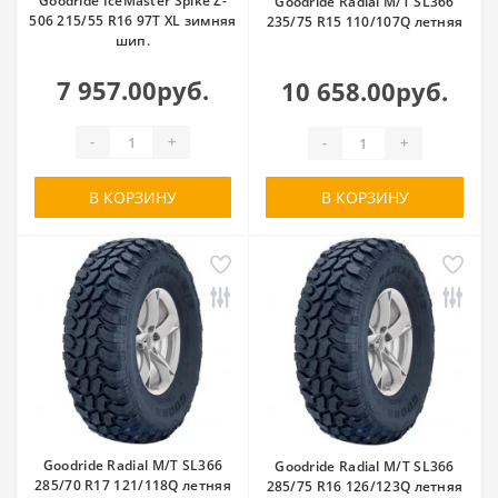
Goodride IceMaster Spike Z-
Goodride Radial M/T SL366
506 215/55 R16 97T XL зимняя
235/75 R15 110/107Q летняя
шип.
7 957.00руб.
10 658.00руб.
-
+
-
+
В КОРЗИНУ
В КОРЗИНУ
Goodride Radial M/T SL366
Goodride Radial M/T SL366
285/70 R17 121/118Q летняя
285/75 R16 126/123Q летняя