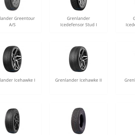
lander Greentour
Grenlander
A/S
Icedefensor Stud I
Iced
lander Icehawke I
Grenlander Icehawke II
Gren