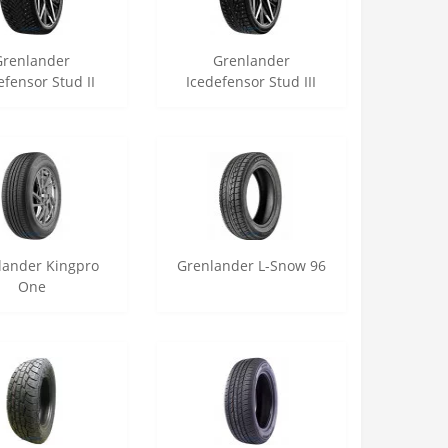
Grenlander
Grenlander
efensor Stud II
Icedefensor Stud III
lander Kingpro
Grenlander L-Snow 96
One