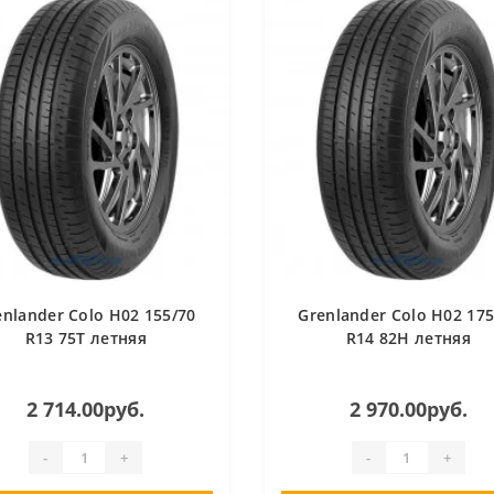
enlander Colo H02 155/70
Grenlander Colo H02 175
R13 75T летняя
R14 82H летняя
2 714.00руб.
2 970.00руб.
-
+
-
+