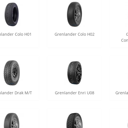
nlander Colo H01
Grenlander Colo H02
Co
nlander Drak M/T
Grenlander Enri U08
Grenla