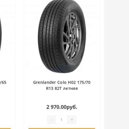
/65
Grenlander Colo H02 175/70
R13 82T летняя
2 970.00руб.
-
+