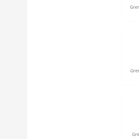
Gren
Gre
Gr