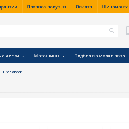
гарантии
Правила покупки
Оплата
Шиномонт
ые диски
Мотошины
Подбор по марке авто
Grenlander