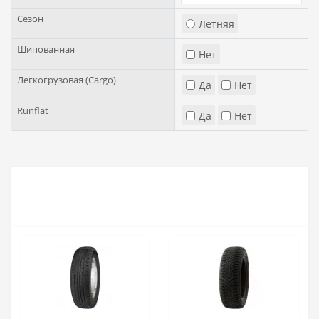
Сезон
Летняя
Шипованная
Нет
Легкогрузовая (Cargo)
Да
Нет
Runflat
Да
Нет