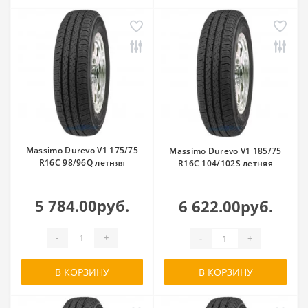
Massimo Durevo V1 175/75
Massimo Durevo V1 185/75
R16C 98/96Q летняя
R16C 104/102S летняя
5 784.00руб.
6 622.00руб.
-
+
-
+
В КОРЗИНУ
В КОРЗИНУ