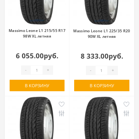
Massimo Leone L1 215/55 R17
Massimo Leone L1 225/35 R20
98W XL летняя
90W XL летняя
6 055.00руб.
8 333.00руб.
-
+
-
+
В КОРЗИНУ
В КОРЗИНУ