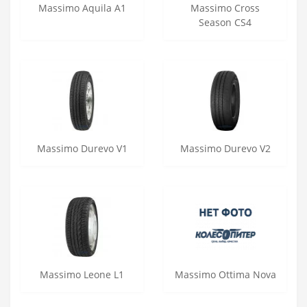
Massimo Aquila A1
Massimo Cross
Season CS4
Massimo Durevo V1
Massimo Durevo V2
Massimo Leone L1
Massimo Ottima Nova