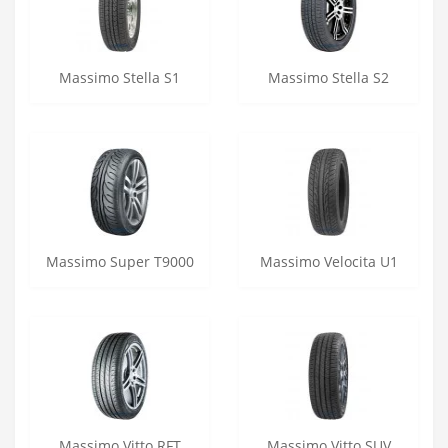
Massimo Stella S1
Massimo Stella S2
Massimo Super T9000
Massimo Velocita U1
Massimo Vitto RFT
Massimo Vitto SUV