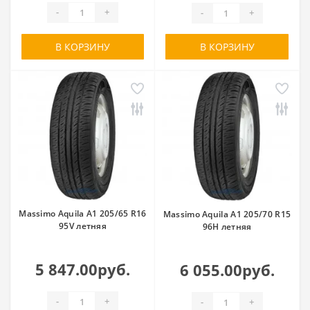
-
+
-
+
В КОРЗИНУ
В КОРЗИНУ
Massimo Aquila A1 205/65 R16
Massimo Aquila A1 205/70 R15
95V летняя
96H летняя
5 847.00руб.
6 055.00руб.
-
+
-
+