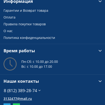
Информация
Гарантии и Возврат товара
Оплата
Правила покупки товаров
О нас
Политика конфиденциальности
Время работы
Пн-Сб: с 10.00 до 20.00
Вс: с 10.00 до 17.00
Наши контакты
8 (812) 389-28-74
3132477@mail.ru