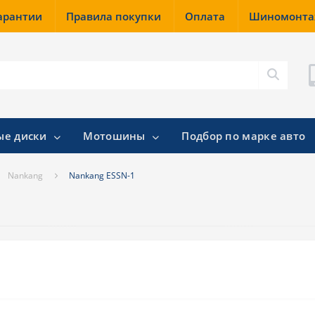
гарантии
Правила покупки
Оплата
Шиномонт
ые диски
Мотошины
Подбор по марке авто
Nankang
Nankang ESSN-1