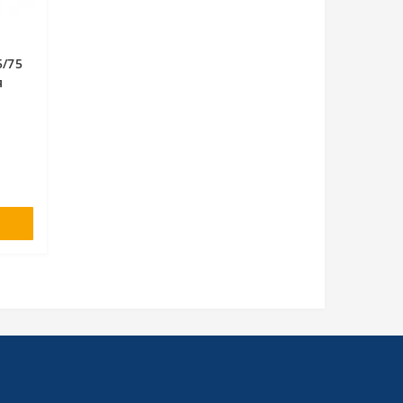
5/75
я