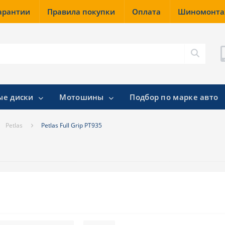
гарантии
Правила покупки
Оплата
Шиномонт
ые диски
Мотошины
Подбор по марке авто
Petlas
Petlas Full Grip PT935