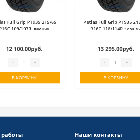
las Full Grip PT935 215/65
Petlas Full Grip PT935 21
R16C 109/107R зимняя
R16C 116/114R зимня
12 100.00руб.
13 295.00руб.
-
+
-
+
В КОРЗИНУ
В КОРЗИНУ
 работы
Наши контакты