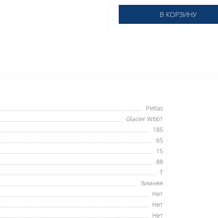
В КОРЗИНУ
Petlas
Glacier W661
185
65
15
88
T
Зимняя
Нет
Нет
Нет