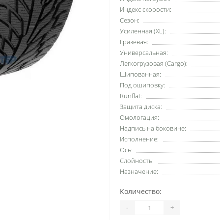
Индекс скорости:
Сезон:
Усиленная (XL):
Грязевая:
Универсальная:
Легкогрузовая (Cargo):
Шипованная:
Под ошиповку:
Runflat:
Защита диска:
Омологация:
Надпись на боковине:
Исполнение:
Ось:
Слойность:
Назначение:
Количество:
-
+