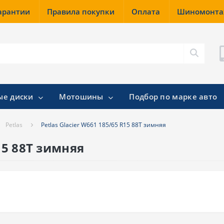
гарантии
Правила покупки
Оплата
Шиномонт
ые диски
Мотошины
Подбор по марке авто
Petlas
Petlas Glacier W661 185/65 R15 88T зимняя
R15 88T зимняя