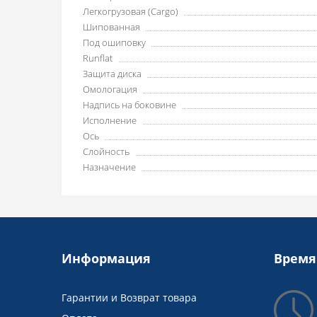
Легкогрузовая (Cargo)
Шипованная
Под ошиповку
Runflat
Защита диска
Омологация
Надпись на боковине
Исполнение
Ось
Слойность
Назначение
Информация
Время
Гарантии и Возврат товара