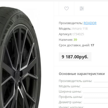
Производитель:
ROADOR
Модель:
Amaro 118
Артикул:
t734025
Наличие:
39
Срок доставки, дней:
17
9 187.00руб.
Основные характеристики
Производитель шины:
Модель шины:
Ширина шины:
Профиль шины:
Диаметр шины:
Индекс нагрузки: