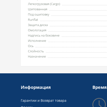
Легкогрузовая (Cargo)
Шипованная
Под ошиповку
Runflat
Защита диска
Омологация
Надпись на боковине
Исполнение
Ось
Слойность
Назначение
Информация
Время
Гарантии и Возврат товара