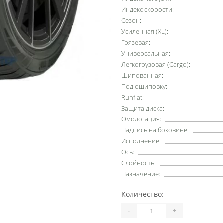
Индекс скорости:
Сезон:
Усиленная (XL):
Грязевая:
Универсальная:
Легкогрузовая (Cargo):
Шипованная:
Под ошиповку:
Runflat:
Защита диска:
Омологация:
Надпись на боковине:
Исполнение:
Ось:
Слойность:
Назначение:
Количество:
-
+