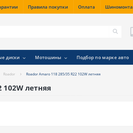
гарантии
Правила покупки
Оплата
Шиномонт
ые диски
Мотошины
Подбор по марке авто
Roador
Roador Amaro 118 285/35 R22 102W летняя
2 102W летняя