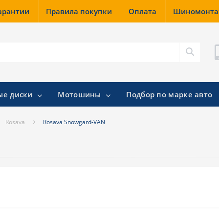
гарантии
Правила покупки
Оплата
Шиномонт
ые диски
Мотошины
Подбор по марке авто
Rosava
Rosava Snowgard-VAN