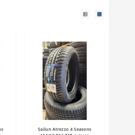
ns
Sailun Atrezzo 4 Seasons