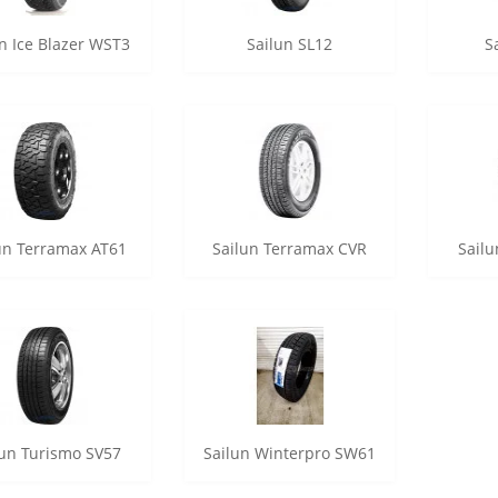
n Ice Blazer WST3
Sailun SL12
S
un Terramax AT61
Sailun Terramax CVR
Sailu
lun Turismo SV57
Sailun Winterpro SW61