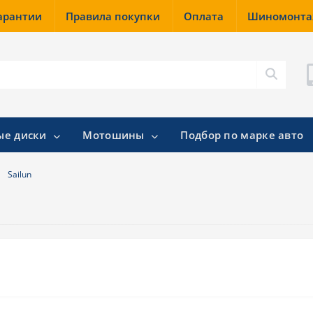
гарантии
Правила покупки
Оплата
Шиномонт
ые диски
Мотошины
Подбор по марке авто
Sailun