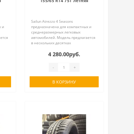
я
155/65 R14 75T летняя
Sailun Atrezzo 4 Seasons
х и
предназначена для компактных и
среднеразмерных легковых
ается
автомобилей. Модель предлагается
в нескольких десятках
типоразмеров для колес с
4 280.00руб.
о 17
посадочным диаметром от 14 до 17
кой
дюймов. Характеризуется высокой
эффективностью на заснеж..
-
+
В КОРЗИНУ