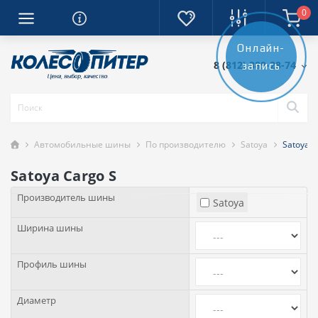
0
Онлайн-
8 (812) 389-28-74
запись
Автомобильные шины
По производителю
Satoya
Satoya C
Satoya Cargo S
Производитель шины
Satoya
Ширина шины
Профиль шины
Диаметр