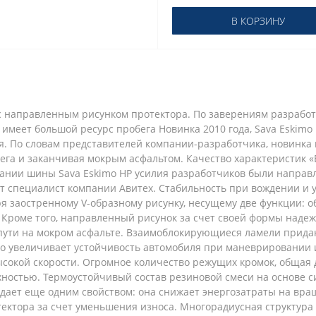
В КОРЗИНУ
 с направленным рисунком протектора. По заверениям разраб
, имеет большой ресурс пробега Новинка 2010 года, Sava Eskim
. По словам представителей компании-разработчика, новинка 
нега и заканчивая мокрым асфальтом. Качество характеристик
здании шины Sava Eskimo HP усилия разработчиков были напра
ает специалист компании Авитех. Стабильность при вождении и
ря заостренному V-образному рисунку, несущему две функции: 
та. Кроме того, направленный рисунок за счет своей формы над
ути на мокром асфальте. Взаимоблокирующиеся ламели придаю
о увеличивает устойчивость автомобиля при маневрировании и
окой скорости. Огромное количество режущих кромок, общая д
ностью. Термоустойчивый состав резиновой смеси на основе с
адает еще одним свойством: она снижает энергозатраты на вра
тектора за счет уменьшения износа. Многорадиусная структур