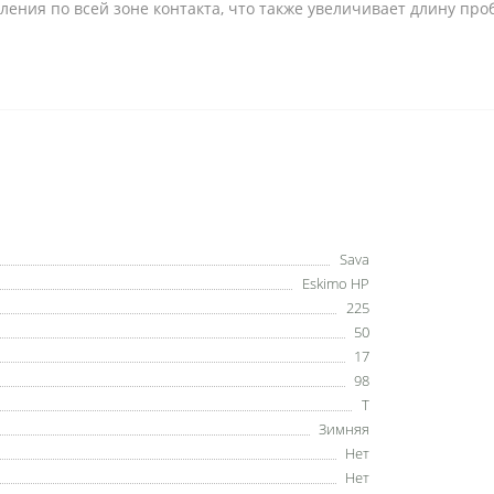
ения по всей зоне контакта, что также увеличивает длину проб
Sava
Eskimo HP
225
50
17
98
T
Зимняя
Нет
Нет