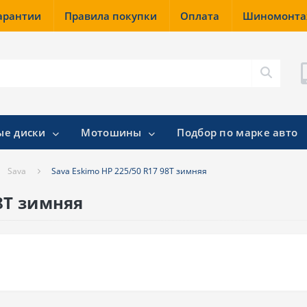
гарантии
Правила покупки
Оплата
Шиномонт
ые диски
Мотошины
Подбор по марке авто
Sava
Sava Eskimo HP 225/50 R17 98T зимняя
98T зимняя