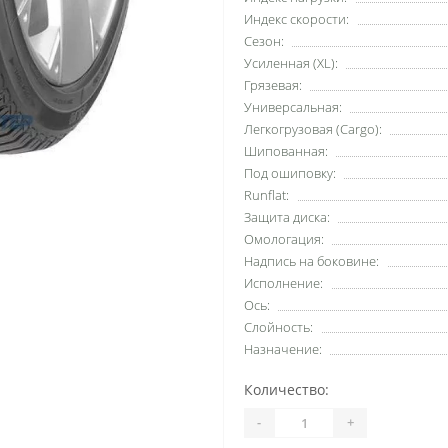
Индекс скорости:
Сезон:
Усиленная (XL):
Грязевая:
Универсальная:
Легкогрузовая (Cargo):
Шипованная:
Под ошиповку:
Runflat:
Защита диска:
Омологация:
Надпись на боковине:
Исполнение:
Ось:
Слойность:
Назначение:
Количество:
-
+