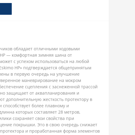
отчиков обладает отличными ходовыми
o HP — комфортная зимняя шина от
может с успехом использоваться на любой
 «Eskimo HP» подтверждается общепринятым
влены в первую очередь на улучшение
 уверенное маневрирование на мокром
обеспечение сцепления с заснеженной трассой
ежно защищает от аквапланирования и
т дополнительную жесткость протектору в
 способствует более плавному и
линна которых составляет 28 метров,
илики сохраняет свои свойства при
щение покрышки. Это в свою очередь снижает
а протектора и проработанная форма элементов