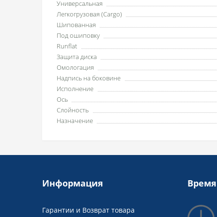
Универсальная
Легкогрузовая (Cargo)
Шипованная
Под ошиповку
Runflat
Защита диска
Омологация
Надпись на боковине
Исполнение
Ось
Слойность
Назначение
Информация
Время
Гарантии и Возврат товара