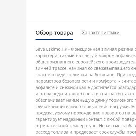
Обзор товара
Характеристики
Sava Eskimo HP - Фрикционная зимняя резина
характеристиками на снегу и мокром асфальте
общепризнанного европейского производителя
зимней трассе, начиная со свежевыпавшего с
знаком в виде снежинки на боковине. При со
параметров безопасности и комфорта, - счит
асфальте и снежной каше достигается благода
и отвод воды и талого снега из пятна контак
обеспечивает наименьшую длину тормозного п
случае значительного повышения нагрузки. Эт
предсказуемому прохождению поворотов на выс
гарантирует надежный контакт с любой поверх
отрицательной температуре. Новая смесь обл
расход топлива и продлевает срок службы про