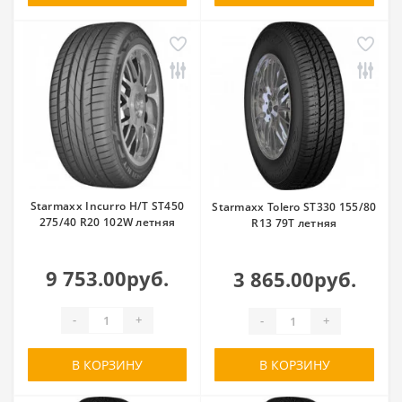
Starmaxx Incurro H/T ST450
Starmaxx Tolero ST330 155/80
275/40 R20 102W летняя
R13 79T летняя
9 753.00руб.
3 865.00руб.
-
+
-
+
В КОРЗИНУ
В КОРЗИНУ