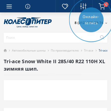
0
Онлайн-
8 (812) 389-28-74
запись
Автомобильные шины
По производителю
Tri-ace
Tri-ace 
Tri-ace Snow White II 285/40 R22 110H XL
зимняя шип.