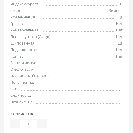
Индекс скорости:
H
Сезон:
Зимняя
Усиленная (XL):
Да
Грязевая:
Нет
Универсальная:
Нет
Легкогрузовая (Cargo):
Нет
Шипованная:
Да
Под ошиповку:
Нет
Runflat:
Нет
Защита диска:
Омологация:
Надпись на боковине:
Исполнение:
Ось:
Слойность:
Назначение:
Количество:
-
+