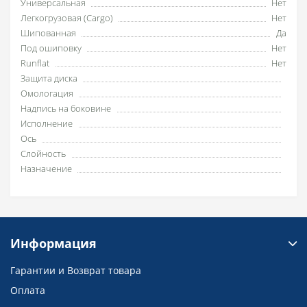
Универсальная
Нет
Легкогрузовая (Cargo)
Нет
Шипованная
Да
Под ошиповку
Нет
Runflat
Нет
Защита диска
Омологация
Надпись на боковине
Исполнение
Ось
Слойность
Назначение
Информация
Гарантии и Возврат товара
Оплата