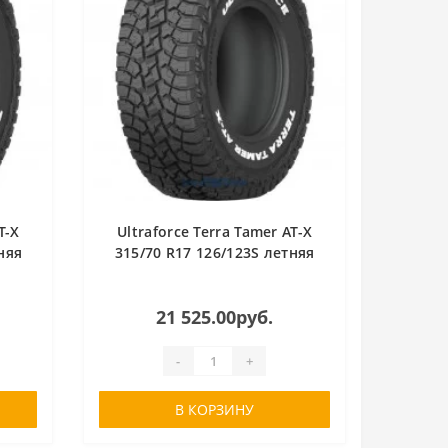
T-X
Ultraforce Terra Tamer AT-X
няя
315/70 R17 126/123S летняя
21 525.00руб.
-
+
В КОРЗИНУ