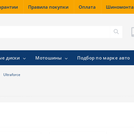
гарантии
Правила покупки
Оплата
Шиномонт
ые диски
Мотошины
Подбор по марке авто
Ultraforce