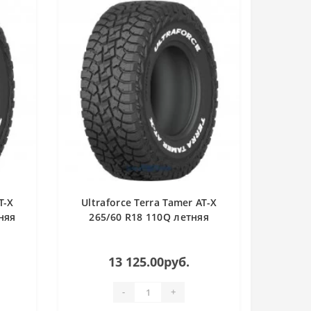
T-X
Ultraforce Terra Tamer AT-X
няя
265/60 R18 110Q летняя
13 125.00руб.
-
+