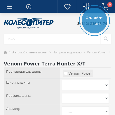
0
Онлайн-
8 (812) 389-28-74
запись
Автомобильные шины
По производителю
Venom Power
V
Venom Power Terra Hunter X/T
Производитель шины
Venom Power
Ширина шины
Профиль шины
Диаметр