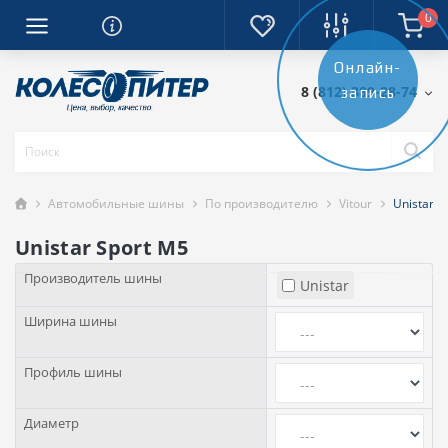
0
Онлайн-
8 (812) 389-28-74
запись
Автомобильные шины
По производителю
Vitour
Unistar S
Unistar Sport M5
Производитель шины
Unistar
Ширина шины
Профиль шины
Диаметр