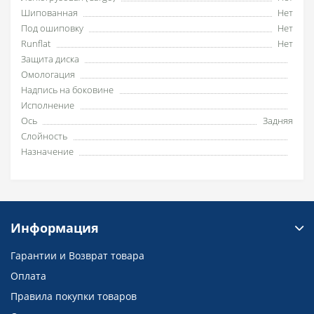
Шипованная
Нет
Под ошиповку
Нет
Runflat
Нет
Защита диска
Омологация
Надпись на боковине
Исполнение
Ось
Задняя
Слойность
Назначение
Информация
Гарантии и Возврат товара
Оплата
Правила покупки товаров