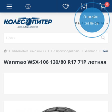
0
Онлайн-
8 (812) 389-28-74
запись
Автомобильные шины
По производителю
Wanmao
Wanma
Wanmao WSX-106 130/80 R17 71P летняя