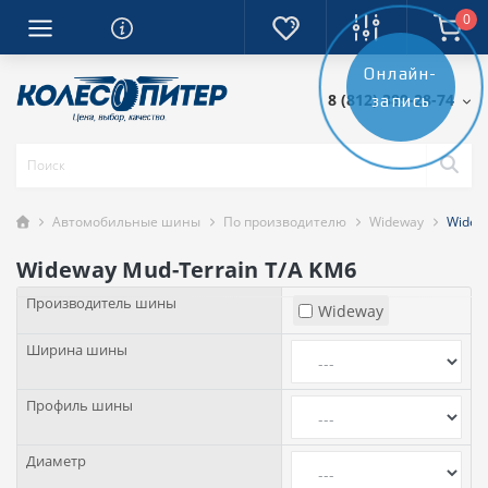
0
Онлайн-
8 (812) 389-28-74
запись
Автомобильные шины
По производителю
Wideway
Widew
Wideway Mud-Terrain T/A KM6
Производитель шины
Wideway
Ширина шины
Профиль шины
Диаметр