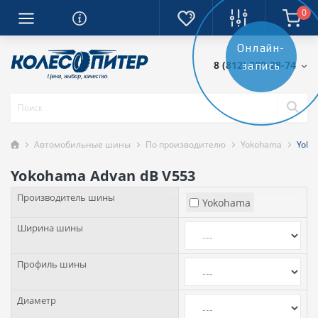
0
Онлайн-
8 (812) 389-28-74
запись
Автомобильные шины
По производителю
Yokohama
Yoko
Yokohama Advan dB V553
Производитель шины
Yokohama
Ширина шины
Профиль шины
Диаметр