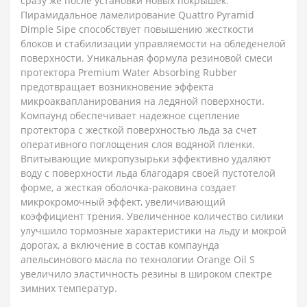
сразу же после установки новых покрышек.
Пирамидальное ламелирование Quattro Pyramid
Dimple Sipe способствует повышению жесткости
блоков и стабилизации управляемости на обледенелой
поверхности. Уникальная формула резиновой смеси
протектора Premium Water Absorbing Rubber
предотвращает возникновение эффекта
микроаквапланирования на ледяной поверхности.
Компаунд обеспечивает надежное сцепление
протектора с жесткой поверхностью льда за счет
оперативного поглощения слоя водяной пленки.
Впитывающие микропузырьки эффективно удаляют
воду с поверхности льда благодаря своей пустотелой
форме, а жесткая оболочка-раковина создает
микрокромочный эффект, увеличивающий
коэффициент трения. Увеличенное количество силики
улучшило тормозные характеристики на льду и мокрой
дорогах, а включение в состав компаунда
апельсинового масла по технологии Orange Oil S
увеличило эластичность резины в широком спектре
зимних температур.