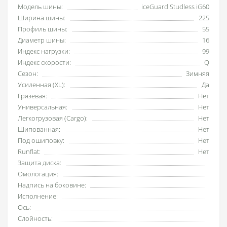
Модель шины:
iceGuard Studless iG60
Ширина шины:
225
Профиль шины:
55
Диаметр шины:
16
Индекс нагрузки:
99
Индекс скорости:
Q
Сезон:
Зимняя
Усиленная (XL):
Да
Грязевая:
Нет
Универсальная:
Нет
Легкогрузовая (Cargo):
Нет
Шипованная:
Нет
Под ошиповку:
Нет
Runflat:
Нет
Защита диска:
Омологация:
Надпись на боковине:
Исполнение:
Ось:
Слойность: