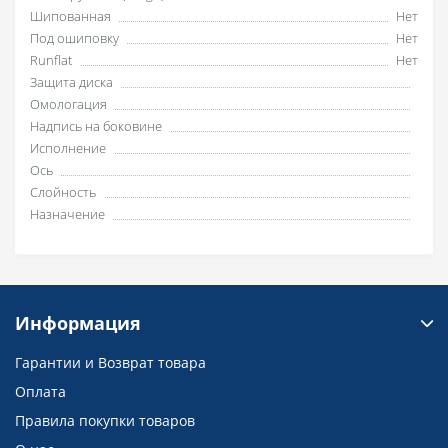
Шипованная
Нет
Под ошиповку
Нет
Runflat
Нет
Защита диска
Омологация
Надпись на боковине
Исполнение
Ось
Слойность
Назначение
Информация
Гарантии и Возврат товара
Оплата
Правила покупки товаров